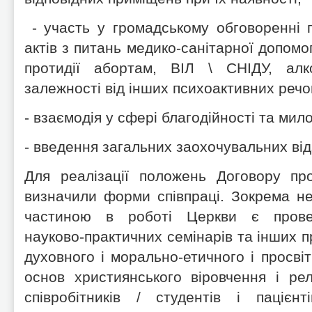
- участь у громадському обговоренні 
актів з питань медико-санітарної допомог
протидії абортам, ВІЛ \ СНІДУ, алког
залежності від інших психоактивних речо
- взаємодія у сфері благодійності та мил
- введення загальних заохочувальних від
Для реалізації положень Договору пр
визначили форми співпраці. Зокрема н
частиною в роботі Церкви є прове
науково-практичних семінарів та інших п
духовного і морально-етичного і просві
основ християнського віровчення і рел
співробітників / студентів і пацієн