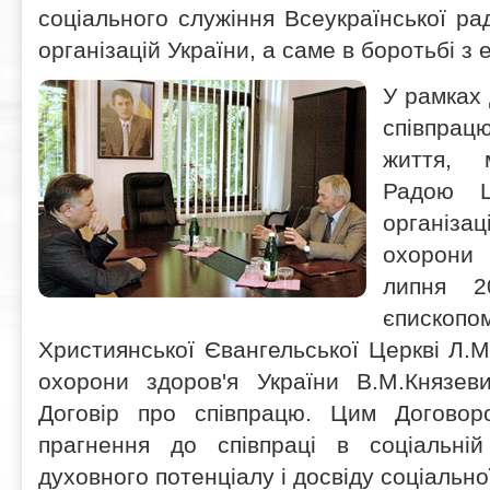
соціального служіння Всеукраїнської рад
організацій України, а саме в боротьбі з 
У рамках 
співпра
життя, 
Радою Ц
організа
охорони 
липня 2
єписко
Християнської Євангельської Церкві Л.М
охорони здоров'я України В.М.Князев
Договір про співпрацю. Цим Договор
прагнення до співпраці в соціальні
духовного потенціалу і досвіду соціально