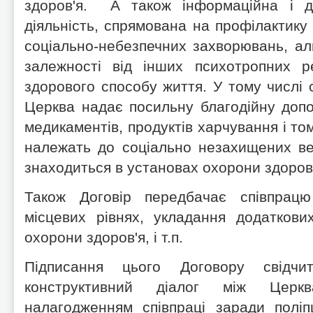
здоров'я. А також інформаційна і ду
діяльність, спрямована на профілактику
соціально-небезпечних захворювань, алк
залежності від інших психотропних р
здорового способу життя. У тому числі 
Церква надає посильну благодійну допом
медикаментів, продуктів харчування і том
належать до соціально незахищених ве
знаходиться в установах охорони здоров'
Також Договір передбачає співпрацю
місцевих рівнях, укладання додаткови
охорони здоров'я, і т.п.
Підписання цього Договору свідчи
конструктивний діалог між Церк
налагодженням співпраці заради полі