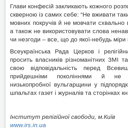
Глави конфесій закликають кожного розп
скверною із самих себе: “Не вживати таки
мовних покручів й не мовчати схвально щ
а також не використовувати слова ненави
чи незгоди – все, що до якої-небудь міри
Всеукраїнська Рада Церков і релігійн
просить власників різноманітних ЗМІ та
свою відповідальність перед Всевиш
прийдешніми поколіннями й не д
низькопробної вульгарщини у підпорядк
шпальтах газет і журналів та сторінках кн
Інститут релігійної свободи, м.Київ
www.irs.in.ua