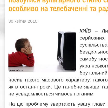
30 квітня 2010
К
ИЇВ
– Ли
серйозни
суспільс
бездіяльно
самобутн
українськ
брутальний
носив такого масового характеру, таког
як в останні роки. Це ганебне явище та
не усвідомлюється чимось поганим.
На цю проблему звертають увагу глави