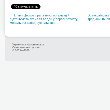
← Глави Церков і релігійних організацій
Всеукраїнська
підтримують зусилля влади у справі захисту
традиційних с
моральних засад суспільства
Українська Християнська
Євангельська Церква
© 2009—2026