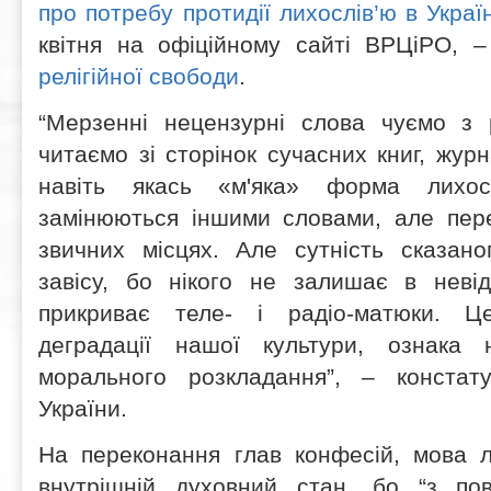
про потребу протидії лихослів’ю в Україн
квітня на офіційному сайті ВРЦіРО, 
релігійної свободи
.
“Мерзенні нецензурні слова чуємо з р
читаємо зі сторінок сучасних книг, журна
навіть якась «м'яка» форма лихос
замінюються іншими словами, але пер
звичних місцях. Але сутність сказано
завісу, бо нікого не залишає в неві
прикриває теле- і радіо-матюки. Ц
деградації нашої культури, ознака 
морального розкладання”, – констат
України.
На переконання глав конфесій, мова л
внутрішній духовний стан, бо “з по