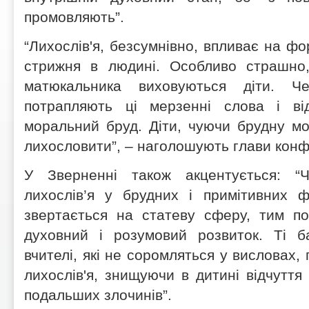
промовляють”.
“Лихослів'я, безсумнівно, впливає на ф
стрижня в людині. Особливо страшно
матюкальника виховуються діти. 
потрапляють ці мерзенні слова і ві
моральний бруд. Діти, чуючи брудну мо
лихословити”, – наголошують глави конф
У Зверненні також акцентується: 
лихослів’я у брудних і примітивних 
звертається на статеву сферу, тим по
духовний і розумовий розвиток. Ті ба
вчителі, які не соромляться у висловах, 
лихослів'я, знищуючи в дитині відчуття
подальших злочинів”.