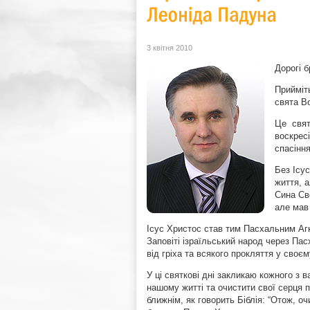
3 квітня 2010
Дорогі б
Прийміт
свята В
Це свят
воскресі
спасіння
Без Ісу
життя, 
Сина Св
але мав 
Ісус Христос став тим Пасхальним Агн
Заповіті ізраїльський народ через Пас
від гріха та всякого прокляття у своє
У ці святкові дні закликаю кожного з
нашому житті та очистити свої серця 
ближнім, як говорить Біблія: “Отож, оч