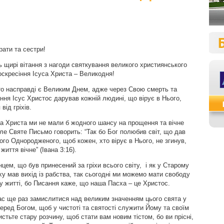
рати та сестри!
ь щирі вітання з нагоди святкування великого християнського
оскресіння Ісуса Христа – Великодня!
о насправді є Великим Днем, адже через Свою смерть та
ння Ісус Христос дарував кожній людині, що вірує в Нього,
 від гріхів.
са Христа ми не мали б жодного шансу на прощення та вічне
але Святе Письмо говорить: “Так бо Бог полюбив світ, що дав
ого Однородженого, щоб кожен, хто вірує в Нього, не згинув,
життя вічне” (Івана 3:16).
цем, що був принесений за гріхи всього світу, і як у Старому
ху мав вихід із рабства, так сьогодні ми можемо мати свободу
му житті, бо Писання каже, що наша Пасха – це Христос.
 вас ще раз замислитися над великим значенням цього свята у
перед Богом, щоб у чистоті та святості служити Йому та своїм
истьте стару розчину, щоб стати вам новим тістом, бо ви прісні,