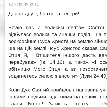
12 червня 2011
Дорогі друзі, брати та сестри!
Вітаю вас з великим святом Святої 
відбулася велика та значна подія - на п
воскресіння Ісуса Христа на землю зійш
ще на цій землі, Ісус Христос сказав Св
Отця Я, і Втішителя іншого дасть вам
перебував» (Ів. 14:16), а також «І о
обітницю Мого Отця; а ви позостаньте
зодягнетесь силою з висоти» (Луки 24:49)
Коли Дух Святий прийшов і наповнив учн
іншими людьми, здатними на великі, на
слави Божої! Замість страху і зб