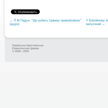
← Л.М.Падун: "Що робить Церкву привабливою"
У Біблійному і
(аудіо)
випускний →
Українська Християнська
Євангельська Церква
© 2009—2026