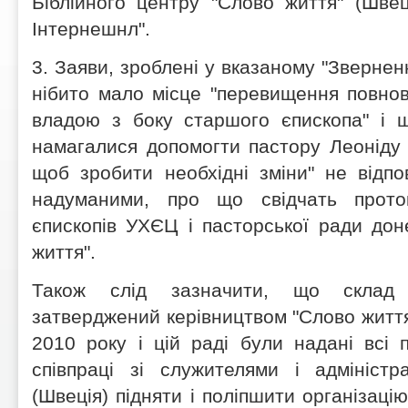
Біблійного центру "Слово життя" (Шве
Інтернешнл".
3. Заяви, зроблені у вказаному "Зверненн
нібито мало місце "перевищення повно
владою з боку старшого єпископа" і 
намагалися допомогти пастору Леоніду
щоб зробити необхідні зміни" не відпов
надуманими, про що свідчать прото
єпископів УХЄЦ і пасторської ради дон
життя".
Також слід зазначити, що склад
затверджений керівництвом "Слово життя
2010 року і цій раді були надані всі
співпраці зі служителями і адміністр
(Швеція) підняти і поліпшити організацію