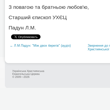
З повагою та братньою любов'ю,
Старший єпископ УХЄЦ
Падун Л.М.
← Л.М.Падун: "Між двох берегів" (аудіо)
Звернення до п
Християнської
Українська Християнська
Євангельська Церква
© 2009—2026