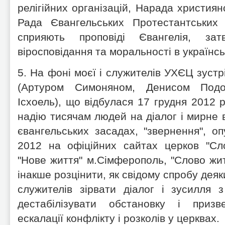
релігійних організацій, Нарада християн
Рада Євангельських Протестантських 
сприяють проповіді Євангелія, за
віросповідання та моральності в українсь
5. На фоні моєї і служителів УХЄЦ зустрі
(Артуром Симоняном, Денисом Подо
Ісхоель), що відбулася 17 грудня 2012 р
надію тисячам людей на діалог і мирне 
євангельських засадах, "звернення", оп
2012 на офіційних сайтах церков "Сл
"Нове життя" м.Сімферополь, "Слово жит
інакше розцінити, як свідому спробу деяк
служителів зірвати діалог і зусилля з
дестабілізувати обстановку і приз
ескалації конфлікту і розколів у церквах.