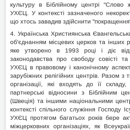
культуру в Біблійному центрі "Слово 
УХЄЦ. У контексті зазначеного некорек
що хтось завадив здійснити "покращення
4. Українська Християнська Євангельськ
об'єднанням місцевих церков та інших ре
яке утворено в 1993 році і діє відп
законодавства про свободу совісті та р
УХЄЦ в правовому і канонічному аспек
зарубіжних релігійних центрів. Разом з т
організації, які входять до її склад
партнерські відносини з Біблійним це
(Швеція) та іншими національними цент
контексті спільного служіння Господу Іс
УХЄЦ протягом багатьох років бере ак
міжцерковних організаціях, як Всеукра