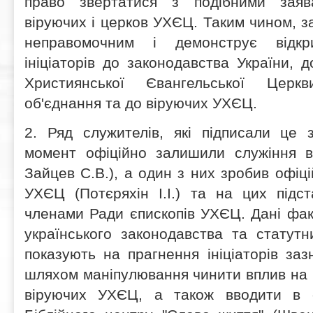
право звертатися з подібними заяв
віруючих і церков УХЄЦ. Таким чином, з
неправомочним і демонструє відкр
ініціаторів до законодавства України, д
Християнської Євангельської Церк
об'єднання та до віруючих УХЄЦ.
2. Ряд служителів, які підписали це 
момент офіційно залишили служіння 
Зайцев С.В.), а один з них зробив офіці
УХЄЦ (Потєряхін І.І.) та на цих підс
членами Ради єпископів УХЄЦ. Дані факт
українського законодавства та статут
показують на прагнення ініціаторів заз
шляхом маніпулювання чинити вплив на п
віруючих УХЄЦ, а також вводити в о