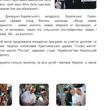
все, щоб наші діти були щасливі,
азком для наслідування!».
р Донецько-Харківського екзархату Української Греко-
ицької Церкви отець Василь зазначив:
«Якщо немає
ваності - немає життя, немає здоров'я ні духовного, ні
го, ні економіки, науки та сільського господарства, немає і
иків. Ми - за життя!».
ий вечір продовжила концертна програма за участю дитячих та
ових творчих колективів Християнської церкви "Слово життя"
тної школи "Росток", циркової студії "Арабески"при Українській
архату.
шили спільну молитву за всіх дітей і матерів України, а також