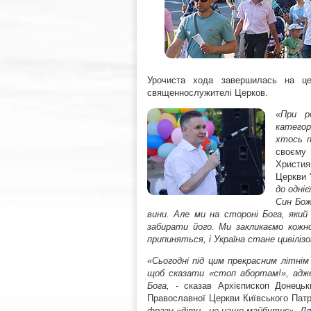
Урочиста хода завершилась на це
священнослужителі Церков.
«При р
категор
хтось п
своєму
Христия
Церкви 
до одні
Син Бож
вини. Але ми на стороні Бога, який
забирати його. Ми закликаємо кож
припиняться, і Україна стане цивіліз
«Сьогодні під цим прекрасним літнім 
щоб сказати «стоп абортам!», адже 
Бога,
- сказав Архієпископ Донецьки
Православної Церкви Київського Патр
фразу «діти - це наше майбутнє». Д