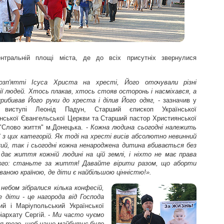
нтральній площі міста, де до всіх присутніх звернулися
озп'ятті Ісуса Христа на хресті, Його оточували різні
ії людей. Хтось плакав, хтось стояв осторонь і насміхався, а
рибивав Його руки до хреста і ділив Його одяг,
- зазначив у
 виступі Леонід Падун, Старший єпископ Української
нської Євангельської Церкви та Старший пастор Християнської
"Слово життя" м.Донецька. -
Кожна людина сьогодні належить
єї з цих категорій. Як тоді на хресті висів абсолютно невинний
ий, так і сьогодні кожна ненароджена дитина вбивається без
 дає життя кожній людині на цій землі, і ніхто не має права
ного: станьте за життя! Давайте вірити разом, що аборти
ованою країною, де діти є найбільшою цінністю!».
небом зібралися кілька конфесій,
діти - це нагорода від Господа
й і Маріупольський Української
іархату Сергій. -
Ми часто чуємо
ля того, щоб наше майбутнє було