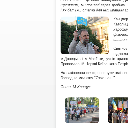
щасливим, ми повинні зараз зробити 
і як батьки, стати для них кращим зр
Канцле
Катол
народжу
фізично
священн
Святков
підлітк
м.Донецька і м.Макіївки, учнів прива
Православній Церкві Київського Патрі
На закінчення священнослужителі звер
Господню молитву "Отче наш ".
Фото: М.Хвищук