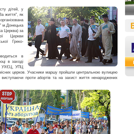
сту дітей, у
а життя", як
рганізована
" м.Донецька
а Церква) за
ної Церкви
ької Греко-
водиться в
оці в заході
ів УХЄЦ, УПЦ
омісних церков. Учасники маршу пройшли центральною вулицею
, виступаючи проти абортів та на захист життя ненароджених