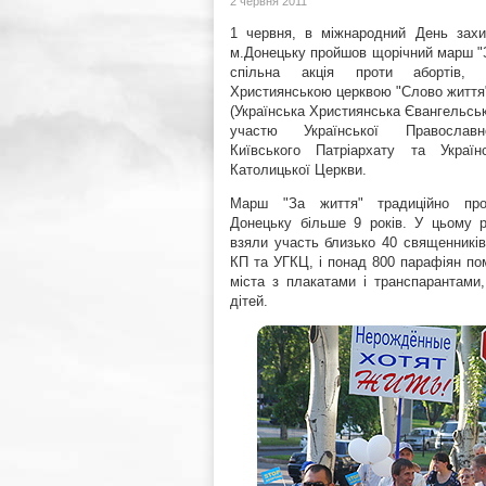
2 червня 2011
1 червня, в міжнародний День захи
м.Донецьку пройшов щорічний марш "З
спільна акція проти абортів, о
Християнською церквою "Слово життя
(Українська Християнська Євангельськ
участю Української Православ
Київського Патріархату та Українс
Католицької Церкви.
Марш "За життя" традиційно про
Донецьку більше 9 років. У цьому р
взяли участь близько 40 священник
КП та УГКЦ, і понад 800 парафіян п
міста з плакатами і транспарантами
дітей.