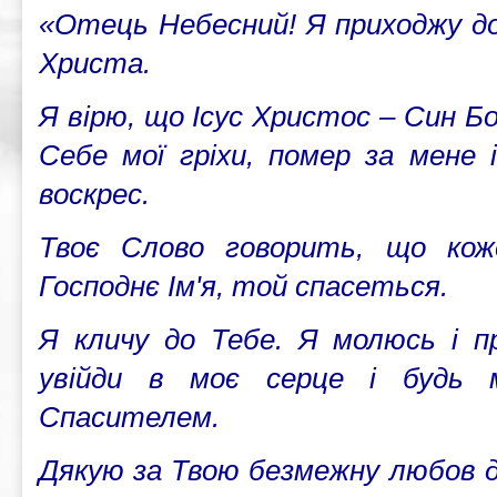
«Отець Небесний! Я приходжу до 
Христа.
Я вірю, що Ісус Христос – Син Бо
Себе мої гріхи, помер за мене 
воскрес.
Твоє Слово говорить, що кож
Господнє Ім'я, той спасеться.
Я кличу до Тебе. Я молюсь і пр
увійди в моє серце і будь 
Спасителем.
Дякую за Твою безмежну любов до